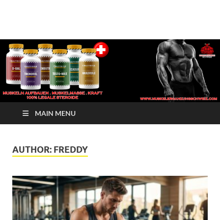
√ Crazy Bulk Schweiz –
Muskelerganzung
Beste Legale Steroide
| Kaufen Jetzt
MAIN MENU
AUTHOR:
FREDDY