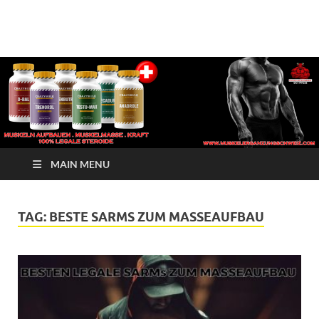
√ Crazy Bulk Schweiz –
Muskelerganzung
Beste Legale Steroide
| Kaufen Jetzt
MAIN MENU
TAG:
BESTE SARMS ZUM MASSEAUFBAU