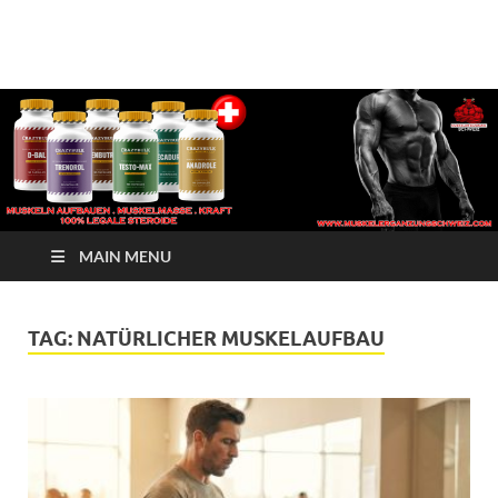
√ Crazy Bulk Schweiz –
Muskelerganzung
Beste Legale Steroide
| Kaufen Jetzt
MAIN MENU
TAG:
NATÜRLICHER MUSKELAUFBAU