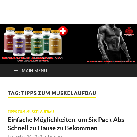
√ Crazy Bulk Schweiz –
Muskelerganzung
Beste Legale Steroide
| Kaufen Jetzt
MAIN MENU
TAG:
TIPPS ZUM MUSKELAUFBAU
TIPPS ZUM MUSKELAUFBAU
Einfache Möglichkeiten, um Six Pack Abs
Schnell zu Hause zu Bekommen
December 24, 2020
-
by
Freddy